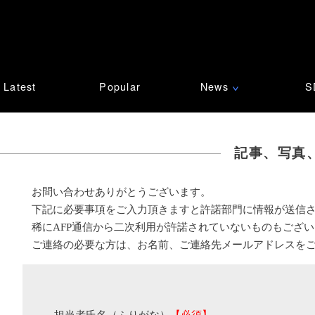
Latest
Popular
News
S
∨
記事、写真
お問い合わせありがとうございます。
下記に必要事項をご入力頂きますと許諾部門に情報が送信
稀にAFP通信から二次利用が許諾されていないものもござ
ご連絡の必要な方は、お名前、ご連絡先メールアドレスを