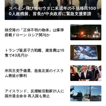
スペイン飛び地セウタに未成年の不法移民100
0人超残留、首長が中央政府に緊急支援要請
独空港の「正体不明の物体」は爆弾
搭載ドローン ロシア関与か
トランプ級原子力戦艦、建造費は15
隻で43兆円か
米民主党予備選、急進左派のイスラ
ム教徒が勝利
アイスランド、反捕鯨活動家21人に
国外退去命令 再入国も禁止