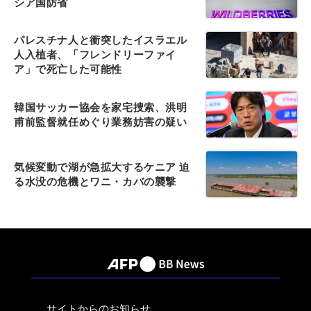
シア国防省
パレスチナ人と衝突したイスラエル
人入植者、「フレンドリーファイ
ア」で死亡した可能性
韓国サッカー協会を家宅捜索、洪明
甫前監督就任めぐり業務妨害の疑い
気候変動で湖が急拡大するケニア 迫
る水没の危機とワニ・カバの襲撃
サイトからのお知らせ