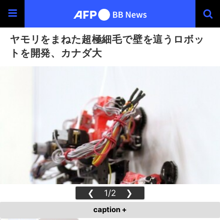
ヤモリをまねた超極細毛で壁を這うロボッ
トを開発、カナダ大
❮
1/2
❯
caption +