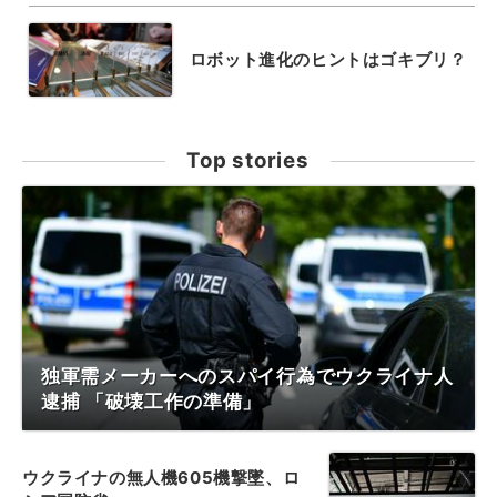
ロボット進化のヒントはゴキブリ？
Top stories
独軍需メーカーへのスパイ行為でウクライナ人
逮捕 「破壊工作の準備」
ウクライナの無人機605機撃墜、ロ