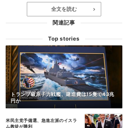
全文を読む
>
関連記事
Top stories
トランプ級原子力戦艦、建造費は15隻で43兆
円か
米民主党予備選、急進左派のイスラ
ム教徒が勝利