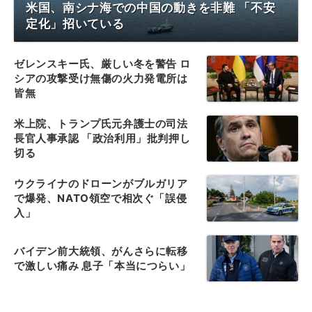
米国、南シナ海での中国の動きを非難 「不安
定化」招いている
ゼレンスキー氏、厳しい冬を警告 ロ
シアの攻撃受け無傷の火力発電所は
皆無
米上院、トランプ氏元弁護士の司法
長官人事承認 「政治利用」批判押し
切る
ウクライナのドローンがブルガリア
で爆発、NATO領空で相次ぐ「誤侵
入」
バイデン前大統領、がんさらに転移
で激しい痛み 息子「本当につらい」