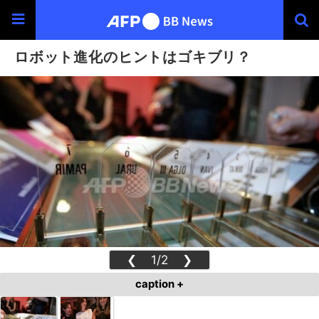
ロボット進化のヒントはゴキブリ？
❮
1/2
❯
caption +