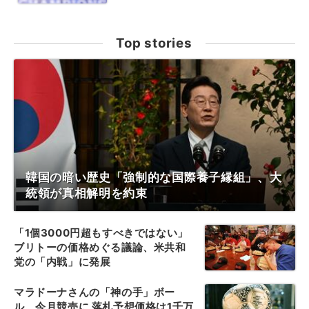
Top stories
韓国の暗い歴史「強制的な国際養子縁組」、大
統領が真相解明を約束
「1個3000円超もすべきではない」
ブリトーの価格めぐる議論、米共和
党の「内戦」に発展
マラドーナさんの「神の手」ボー
ル、今月競売に 落札予想価格は1千万