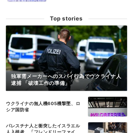
Top stories
独軍需メーカーへのスパイ行為でウクライナ人
逮捕 「破壊工作の準備」
ウクライナの無人機605機撃墜、ロ
シア国防省
パレスチナ人と衝突したイスラエル
人入植者、「フレンドリーファイ