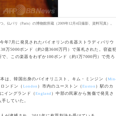
の1つ。仏パリ（Paris）の博物館所蔵（2009年12月4日撮影、資料写真）。
に遭い今年7月に発見されたバイオリンの名器ストラディバリウ
38万5000ポンド（約2億3600万円）で落札された。窃盗
、この楽器をわずか100ポンド（約1万7000円）で売ろ
2本は、韓国出身のバイオリニスト、キム・ミンジン（
Min
、ロンドン（
）市内のユーストン（
）駅のカ
London
Euston
月にイングランド（
）中部の民家から無傷で発見さ
England
入手していた。
人が逮捕され、2011年に有罪判決を受けている。