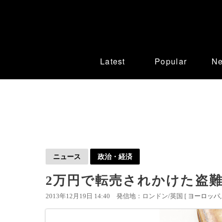
Latest
Popular
N
ニュース
政治・経済
2万円で転売されかけた盗
2013年12月19日 14:40
発信地：ロンドン/英国 [
ヨーロッパ