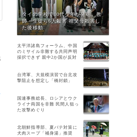
タイの学校で10代少年が発砲、教
師・生徒ら6人殺害 祖父母殺害し
た後移動
太平洋諸島フォーラム、中国
のミサイル非難する共同声明
採択できず 親中2か国が反対
犯
台湾軍、大規模演習で台北攻
撃阻止を想定し「橋封鎖」
-
国連事務総長、ロシアとウク
ライナ両国を非難 民間人狙っ
た攻撃めぐり
北朝鮮指導部、夏バテ対策に
犬肉スープ「補身湯」推奨