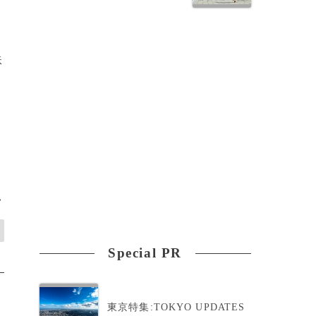
鉄
>
Special PR
東京特集:TOKYO UPDATES