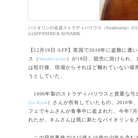
バイオリンの名器ストラディバリウス（Stradivarius）
(c)AFP/PATRICK KOVARIK
【12月19日 AFP】英国で2010年に盗難
ス（
）が18日、競売に掛けられ、1
Stradivarius
は犯行後、現場からそれほど離れていない場所で
うとしていた。
1696年製のストラディバリウスと貴重な弓
）さんが所有していたもの。2010年
Jin Kym
フェでキムさんが食事中に盗まれた。今年7
れたが、キムさんは既に新たなバイオリンを
この窃盗事件では15歳と16歳の少年を含む3