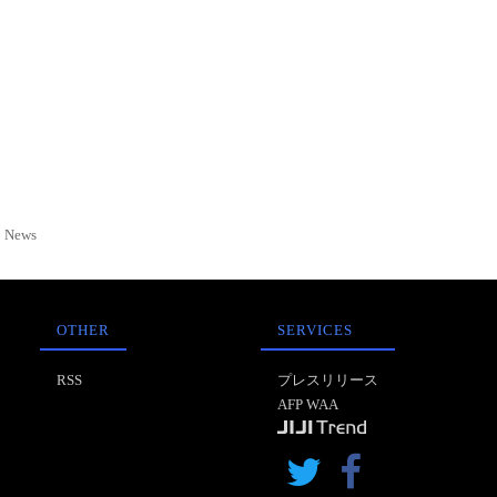
News
OTHER
SERVICES
RSS
プレスリリース
AFP WAA