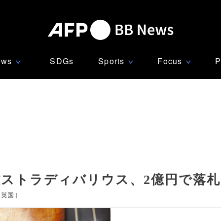
ews
SDGs
Sports
Focus
P
∨
∨
∨
難ストラディバリウス、2億円で落札
英国
]