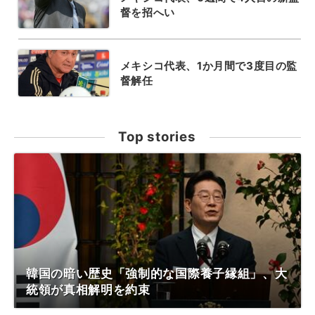
督を招へい
メキシコ代表、1か月間で3度目の監
督解任
Top stories
韓国の暗い歴史「強制的な国際養子縁組」、大
統領が真相解明を約束