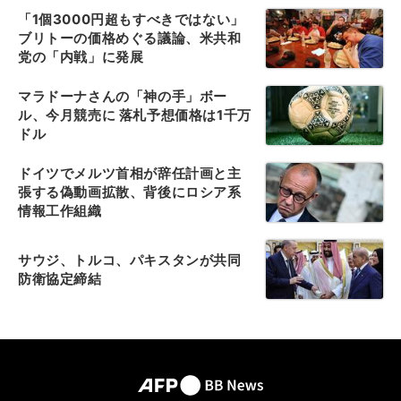
「1個3000円超もすべきではない」
ブリトーの価格めぐる議論、米共和
党の「内戦」に発展
マラドーナさんの「神の手」ボー
ル、今月競売に 落札予想価格は1千万
ドル
ドイツでメルツ首相が辞任計画と主
張する偽動画拡散、背後にロシア系
情報工作組織
サウジ、トルコ、パキスタンが共同
防衛協定締結