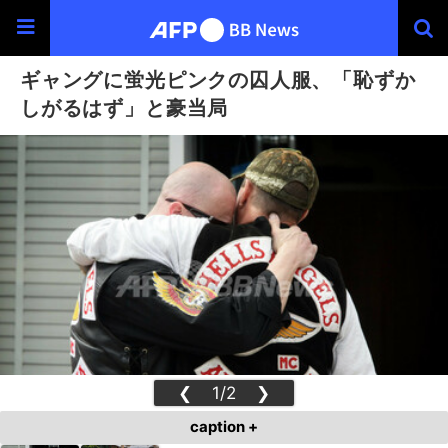
ギャングに蛍光ピンクの囚人服、「恥ずか
しがるはず」と豪当局
❮
1/2
❯
caption +