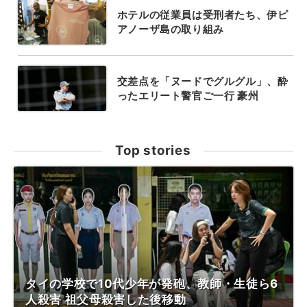
ホテルの従業員は受刑者たち、伊ピ
アノーザ島の取り組み
交差点を「ヌードでグルグル」、酔
ったエリート警官ご一行 豪州
Top stories
タイの学校で10代少年が発砲、教師・生徒ら6
人殺害 祖父母殺害した後移動