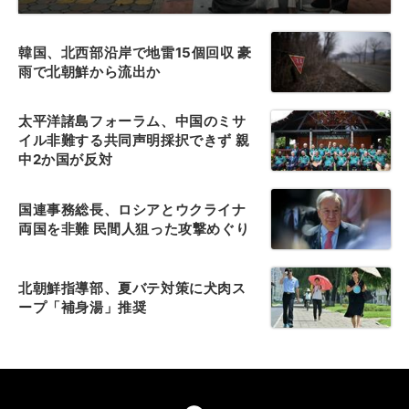
韓国、北西部沿岸で地雷15個回収 豪
雨で北朝鮮から流出か
太平洋諸島フォーラム、中国のミサ
イル非難する共同声明採択できず 親
中2か国が反対
国連事務総長、ロシアとウクライナ
両国を非難 民間人狙った攻撃めぐり
北朝鮮指導部、夏バテ対策に犬肉ス
ープ「補身湯」推奨