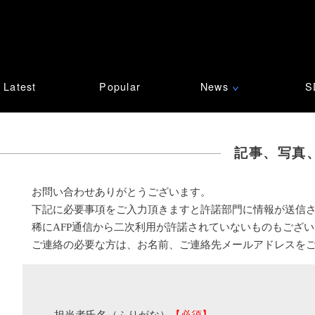
Latest
Popular
News
S
∨
記事、写真
お問い合わせありがとうございます。
下記に必要事項をご入力頂きますと許諾部門に情報が送信
稀にAFP通信から二次利用が許諾されていないものもござ
ご連絡の必要な方は、お名前、ご連絡先メールアドレスを