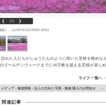
❮
1/5
❯
(c)AFP/KAZUHIRO NOGI
7日、訪れた人たちがじゅうたんのように咲いた芝桜を眺めな
のゴールデンウィークまでに40万株を超える芝桜が楽し
ライフ 一覧へ
メディア・報道関係・法人の方向け 写真・動画 購入のお問合せ
>
関連記事