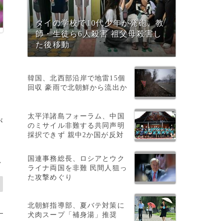
タイの学校で10代少年が発砲、教
師・生徒ら6人殺害 祖父母殺害し
た後移動
韓国、北西部沿岸で地雷15個
回収 豪雨で北朝鮮から流出か
太平洋諸島フォーラム、中国
が
のミサイル非難する共同声明
採択できず 親中2か国が反対
め
国連事務総長、ロシアとウク
>
ライナ両国を非難 民間人狙っ
た攻撃めぐり
北朝鮮指導部、夏バテ対策に
犬肉スープ「補身湯」推奨