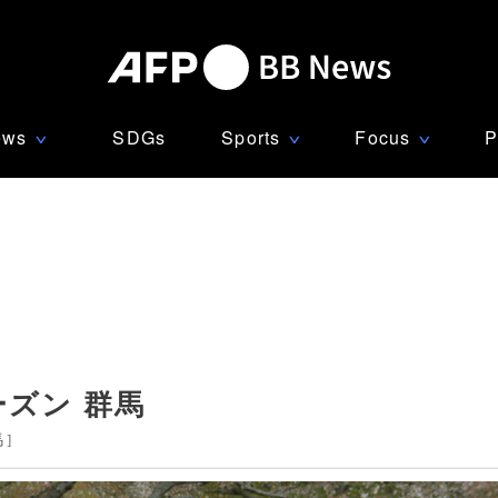
ews
SDGs
Sports
Focus
P
∨
∨
∨
ズン 群馬
馬
]