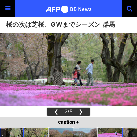
桜の次は芝桜、GWまでシーズン 群馬
❮
2/5
❯
caption +