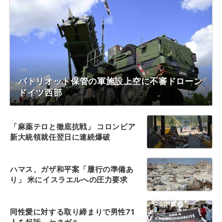
パトリオット保管の軍施設上空に不審ドローン
ドイツ西部
「麻薬テロと徹底抗戦」 コロンビア
新大統領就任翌日に連続爆破
ハマス、ガザ和平案「履行の準備あ
り」 米にイスラエルへの圧力要求
同性愛に対する取り締まりで男性71