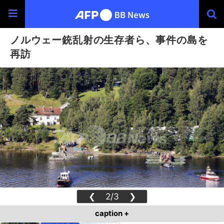
ノルウェー銃乱射の生存者ら、事件の島を
再訪
❮
2/3
❯
caption +