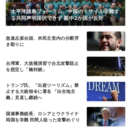
太平洋諸島フォーラム、中国のミサイル非難す
る共同声明採択できず 親中2か国が反対
急進左派台頭、米民主党内の分断浮
き彫りに
台湾軍、大規模演習で台北攻撃阻止
を想定し「橋封鎖」
トランプ氏、「出産ツーリズム」禁
止する大統領令に署名 「出生地主
義」見直し継続へ
国連事務総長、ロシアとウクライナ
両国を非難 民間人狙った攻撃めぐり