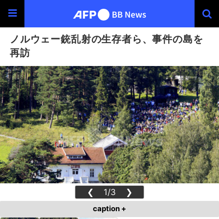
ノルウェー銃乱射の生存者ら、事件の島を
再訪
❮
1/3
❯
caption +