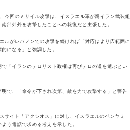
し、今回のミサイル攻撃は、イスラエル軍が親イラン武装
ト南部郊外を攻撃したことへの報復だと主張した。
ラエルがレバノンでの攻撃を続ければ「対応はより広範囲
標的になる」と強調した。
明で「イランのテロリスト政権は再びテロの道を選ぶとい
声明で、「命令が下され次第、敵を力で攻撃する」と警告
ースサイト「アクシオス」に対し、イスラエルのベンヤミ
いよう電話で求める考えを示した。