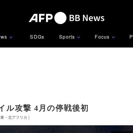
ews
SDGs
Sports
Focus
P
∨
∨
∨
ル攻撃 4月の停戦後初
中東・北アフリカ
]