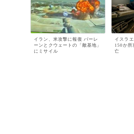
イラン、米攻撃に報復 バーレ
イスラエ
ーンとクウェートの「敵基地」
150か
にミサイル
亡