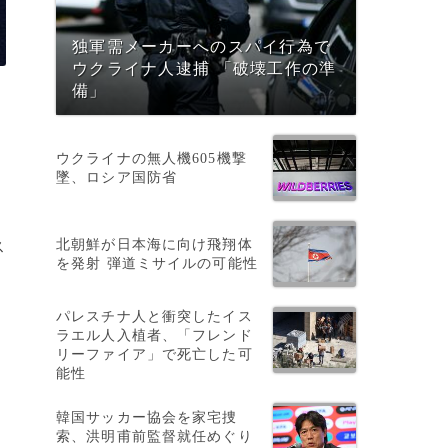
独軍需メーカーへのスパイ行為で
ウクライナ人逮捕 「破壊工作の準
備」
ウクライナの無人機605機撃
墜、ロシア国防省
北朝鮮が日本海に向け飛翔体
ス
を発射 弾道ミサイルの可能性
パレスチナ人と衝突したイス
ラエル人入植者、「フレンド
リーファイア」で死亡した可
能性
韓国サッカー協会を家宅捜
索、洪明甫前監督就任めぐり