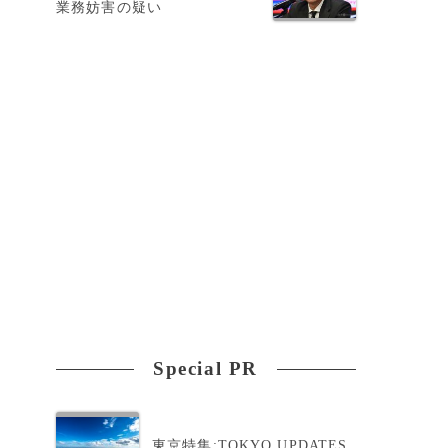
業務妨害の疑い
組
に
Special PR
東京特集:TOKYO UPDATES