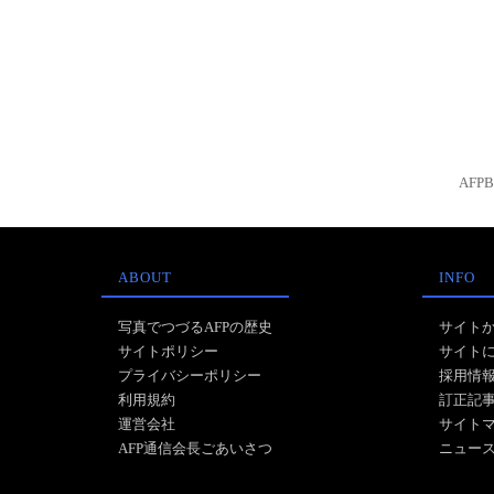
AFP
ABOUT
INFO
写真でつづるAFPの歴史
サイト
サイトポリシー
サイト
プライバシーポリシー
採用情
利用規約
訂正記
運営会社
サイト
AFP通信会長ごあいさつ
ニュー