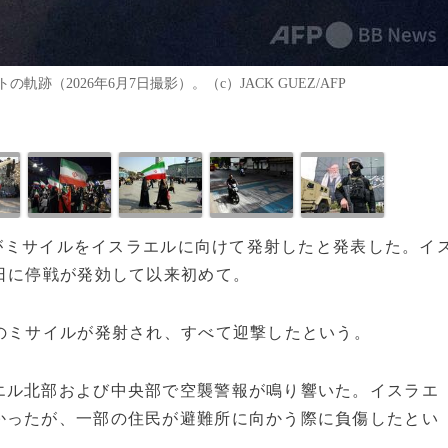
（2026年6月7日撮影）。（c）JACK GUEZ/AFP
ランがミサイルをイスラエルに向けて発射したと発表した。イ
日に停戦が発効して以来初めて。
のミサイルが発射され、すべて迎撃したという。
エル北部および中央部で空襲警報が鳴り響いた。イスラエ
かったが、一部の住民が避難所に向かう際に負傷したとい