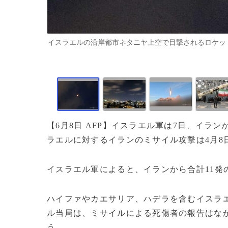
イスラエルの沿岸都市ネタニヤ上空で目撃されるロケットの軌跡
【6月8日 AFP】イスラエル軍は7日、イ
ラエルに対するイランのミサイル攻撃は4月8
イスラエル軍によると、イランから合計11発
ハイファやカエサリア、ハデラを含むイスラ
ル当局は、ミサイルによる死傷者の報告はな
う。