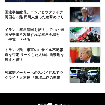
国連事務総長、ロシアとウクライナ
両国を非難 民間人狙った攻撃めぐり
イラン、湾岸諸国を脅迫していた 米
国が発電所攻撃すれば湾岸全域を
「停電」させる
トランプ氏、米軍のミサイル不足報
道を否定 リークした人物に拘禁刑を
科すと脅迫
独軍需メーカーへのスパイ行為でウ
クライナ人逮捕 「破壊工作の準備」