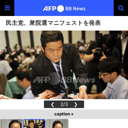
民主党、衆院選マニフェストを発表
❮
2/3
❯
caption +