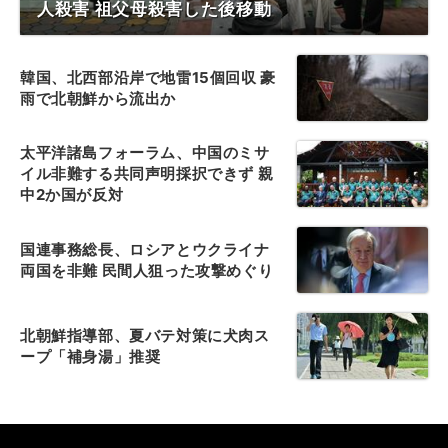
人殺害 祖父母殺害した後移動
韓国、北西部沿岸で地雷15個回収 豪
雨で北朝鮮から流出か
太平洋諸島フォーラム、中国のミサ
イル非難する共同声明採択できず 親
中2か国が反対
国連事務総長、ロシアとウクライナ
両国を非難 民間人狙った攻撃めぐり
北朝鮮指導部、夏バテ対策に犬肉ス
ープ「補身湯」推奨