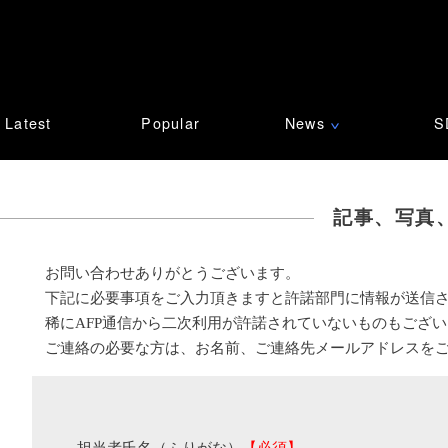
Latest
Popular
News
S
∨
記事、写真
お問い合わせありがとうございます。
下記に必要事項をご入力頂きますと許諾部門に情報が送信
稀にAFP通信から二次利用が許諾されていないものもござ
ご連絡の必要な方は、お名前、ご連絡先メールアドレスを