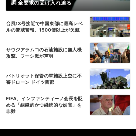
調 全要求の受け入れ迫る
台風13号接近で中国東部に最高レベ
ルの警戒警報、1500便以上が欠航
サウジアラムコの石油施設に無人機
攻撃、フーシ派が声明
パトリオット保管の軍施設上空に不
審ドローン ドイツ西部
FIFA、インファンティーノ会長を貶
める「組織的かつ継続的な妨害」を
非難