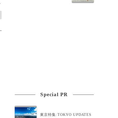
>
Special PR
東京特集:TOKYO UPDATES