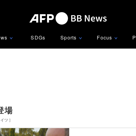
ews
SDGs
Sports
Focus
P
∨
∨
∨
登場
ドイツ
]