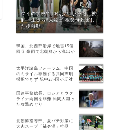
タイの学校で10代少年が発砲、教
師・生徒ら6人殺害 祖父母殺害し
た後移動
韓国、北西部沿岸で地雷15個
回収 豪雨で北朝鮮から流出か
太平洋諸島フォーラム、中国
のミサイル非難する共同声明
採択できず 親中2か国が反対
国連事務総長、ロシアとウク
ライナ両国を非難 民間人狙っ
た攻撃めぐり
D
北朝鮮指導部、夏バテ対策に
犬肉スープ「補身湯」推奨