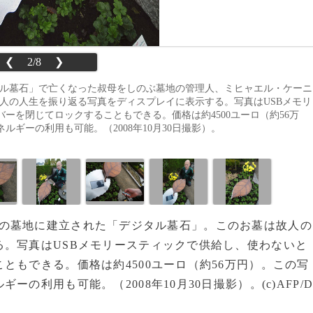
❮
2/8
❯
ジタル墓石」で亡くなった叔母をしのぶ墓地の管理人、ミヒャエル・ケーニ
このお墓は故人の人生を振り返る写真をディスプレイに表示する。写真はUSBメモリ
ーを閉じてロックすることもできる。価格は約4500ユーロ（約56万
ギーの利用も可能。（2008年10月30日撮影）。
の墓地に建立された「デジタル墓石」。このお墓は故人の
。写真はUSBメモリースティックで供給し、使わないと
ともできる。価格は約4500ユーロ（約56万円）。この写
の利用も可能。（2008年10月30日撮影）。(c)AFP/