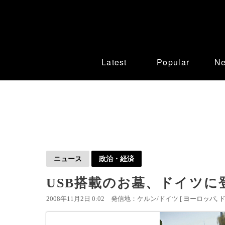
Latest
Popular
N
ニュース
政治・経済
USB搭載のお墓、ドイツに
2008年11月2日 0:02
発信地：ケルン/ドイツ [
ヨーロッパ