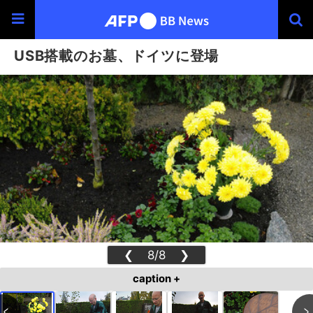
USB搭載のお墓、ドイツに登場
❮
8/8
❯
caption +