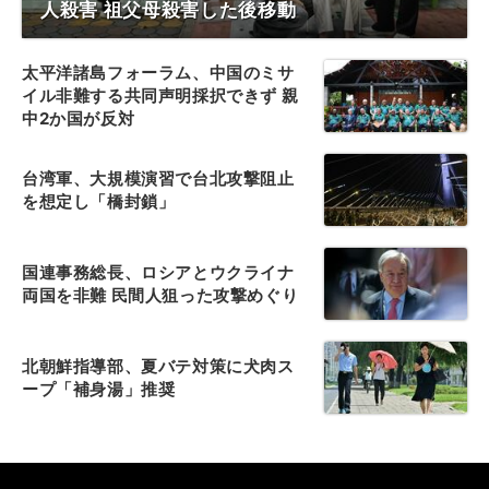
人殺害 祖父母殺害した後移動
太平洋諸島フォーラム、中国のミサ
イル非難する共同声明採択できず 親
中2か国が反対
台湾軍、大規模演習で台北攻撃阻止
を想定し「橋封鎖」
国連事務総長、ロシアとウクライナ
両国を非難 民間人狙った攻撃めぐり
北朝鮮指導部、夏バテ対策に犬肉ス
ープ「補身湯」推奨