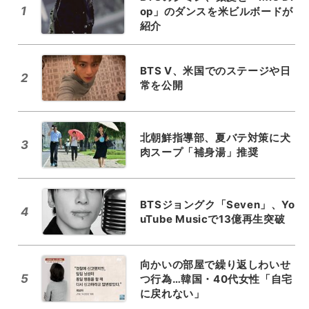
1
op」のダンスを米ビルボードが
紹介
BTS V、米国でのステージや日
2
常を公開
北朝鮮指導部、夏バテ対策に犬
3
肉スープ「補身湯」推奨
BTSジョングク「Seven」、Yo
4
uTube Musicで13億再生突破
向かいの部屋で繰り返しわいせ
5
つ行為…韓国・40代女性「自宅
に戻れない」