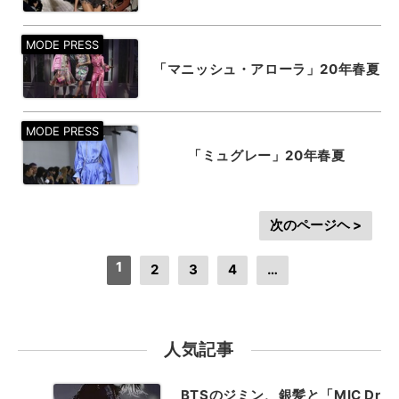
「マニッシュ・アローラ」20年春夏
「ミュグレー」20年春夏
次のページヘ >
1
2
3
4
…
人気記事
BTSのジミン、銀髪と「MIC Dr