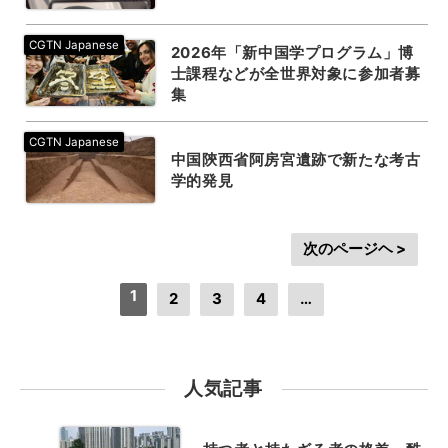
2026年「新中国学プログラム」博
士課程などが全世界対象に参加者募
集
中国陝西省阿房宮遺跡で新たな考古
学的発見
次のページヘ >
1
2
3
4
…
人気記事