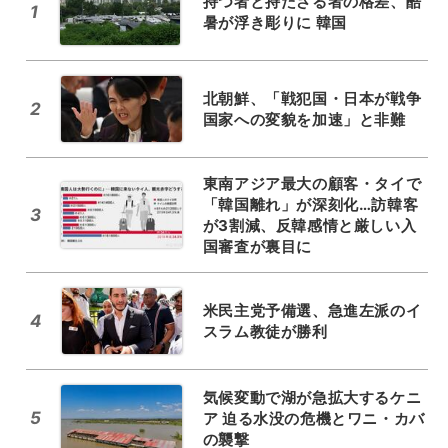
持つ者と持たざる者の格差、酷
1
暑が浮き彫りに 韓国
北朝鮮、「戦犯国・日本が戦争
2
国家への変貌を加速」と非難
東南アジア最大の顧客・タイで
「韓国離れ」が深刻化…訪韓客
3
が3割減、反韓感情と厳しい入
国審査が裏目に
米民主党予備選、急進左派のイ
4
スラム教徒が勝利
気候変動で湖が急拡大するケニ
5
ア 迫る水没の危機とワニ・カバ
の襲撃