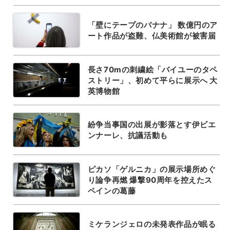
「壁にテープのバナナ」 数億円のア
ート作品が盗難、仏美術館が被害届
長さ70mの刺繍絵「バイユーのタペ
ストリー」、初めて平らに展示へ 大
英博物館
紛争当事国の出展が影落とす伊ビエ
ンナーレ、抗議活動も
ピカソ「ゲルニカ」の展示場所めぐ
り論争再燃 爆撃90周年を控えたス
ペインの葛藤
ミケランジェロの未発表作品が眠る