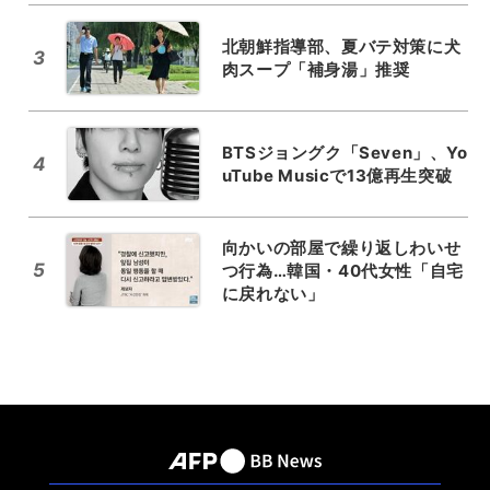
北朝鮮指導部、夏バテ対策に犬
3
肉スープ「補身湯」推奨
BTSジョングク「Seven」、Yo
4
uTube Musicで13億再生突破
向かいの部屋で繰り返しわいせ
5
つ行為…韓国・40代女性「自宅
に戻れない」