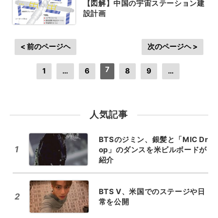
【図解】中国の宇宙ステーション建
設計画
< 前のページヘ
次のページヘ >
7
1
…
6
8
9
…
人気記事
BTSのジミン、銀髪と「MIC Dr
1
op」のダンスを米ビルボードが
紹介
BTS V、米国でのステージや日
2
常を公開