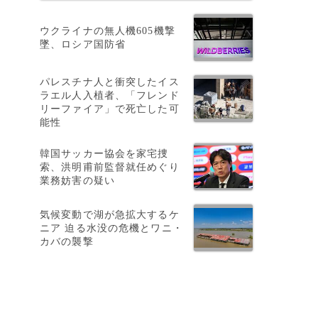
ウクライナの無人機605機撃
墜、ロシア国防省
パレスチナ人と衝突したイス
ラエル人入植者、「フレンド
リーファイア」で死亡した可
能性
韓国サッカー協会を家宅捜
索、洪明甫前監督就任めぐり
業務妨害の疑い
気候変動で湖が急拡大するケ
ニア 迫る水没の危機とワニ・
カバの襲撃