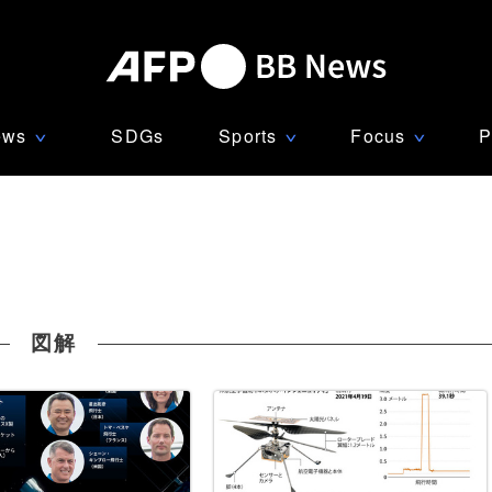
ews
SDGs
Sports
Focus
P
∨
∨
∨
図解