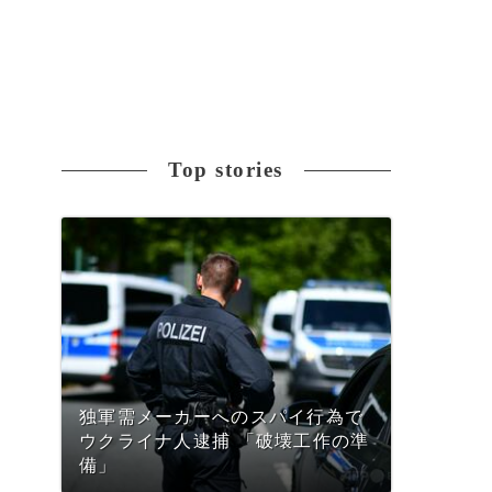
Top stories
独軍需メーカーへのスパイ行為で
ウクライナ人逮捕 「破壊工作の準
備」