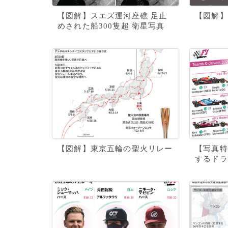
【図解】スエズ運河座礁 足止
【図解】
めされた船300隻超 衛星写真
【図解】東京五輪の聖火リレー
【写真特
するドラ