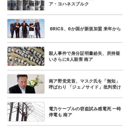
ア・ヨハネスブルク
BRICS、6か国が新規加盟 来年から
殺人事件で身分証明書紛失、所持疑
いさらに6人殺害 南ア
南ア野党党首、マスク氏を「無知」
呼ばわり 「ジェノサイド」批判受け
電力ケーブルの窃盗試み感電死 一時
停電も 南ア