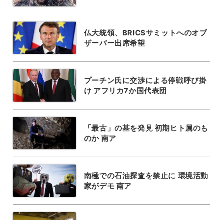
仏大統領、BRICSサミットへのオブ
ザーバー出席希望
プーチン氏に交渉による停戦呼び掛
け アフリカ7か国代表団
「最古」の墓を発見 初期ヒト属のも
のか 南ア
南極での石油探査を禁止に 環境活動
家がデモ 南ア