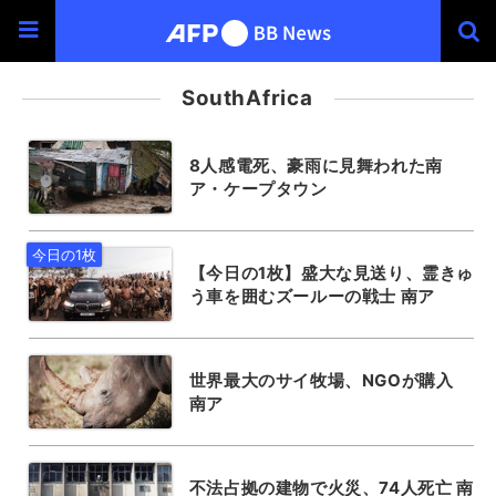
SouthAfrica
8人感電死、豪雨に見舞われた南
ア・ケープタウン
【今日の1枚】盛大な見送り、霊きゅ
う車を囲むズールーの戦士 南ア
世界最大のサイ牧場、NGOが購入
南ア
不法占拠の建物で火災、74人死亡 南