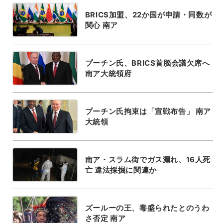
BRICS加盟、22か国が申請・同数が
関心 南ア
プーチン氏、BRICS首脳会議欠席へ
南ア大統領府
プーチン氏拘束は「宣戦布告」 南ア
大統領
南ア・スラム街でガス漏れ、16人死
亡 違法採掘に関連か
ズールーの王、毒盛られたとのうわ
さ否定 南ア