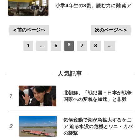
小学4年生の8割、読む力に難 南ア
< 前のページヘ
次のページヘ >
6
1
…
5
7
8
…
人気記事
北朝鮮、「戦犯国・日本が戦争
1
国家への変貌を加速」と非難
気候変動で湖が急拡大するケニ
2
ア 迫る水没の危機とワニ・カバ
の襲撃