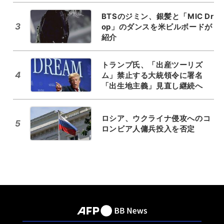
BTSのジミン、銀髪と「MIC Dr
3
op」のダンスを米ビルボードが
紹介
トランプ氏、「出産ツーリズ
4
ム」禁止する大統領令に署名
「出生地主義」見直し継続へ
ロシア、ウクライナ侵攻へのコ
5
ロンビア人傭兵投入を否定