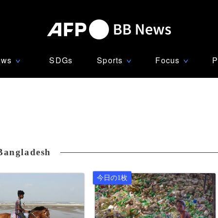
ews
SDGs
Sports
Focus
P
∨
∨
∨
Bangladesh