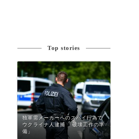
Top stories
独軍需メーカーへのスパイ行為で
ウクライナ人逮捕 「破壊工作の準
備」