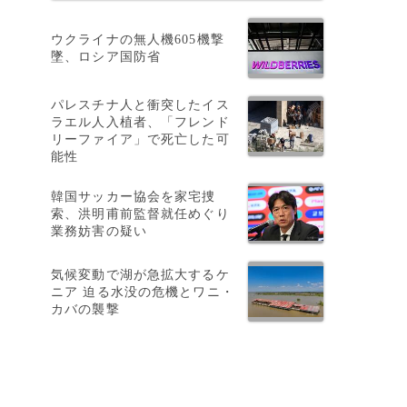
ウクライナの無人機605機撃
墜、ロシア国防省
パレスチナ人と衝突したイス
ラエル人入植者、「フレンド
リーファイア」で死亡した可
能性
韓国サッカー協会を家宅捜
索、洪明甫前監督就任めぐり
業務妨害の疑い
気候変動で湖が急拡大するケ
ニア 迫る水没の危機とワニ・
カバの襲撃