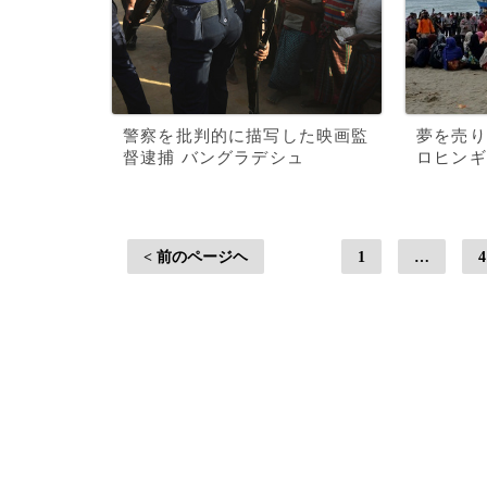
警察を批判的に描写した映画監
夢を売り
督逮捕 バングラデシュ
ロヒンギ
< 前のページヘ
1
…
4