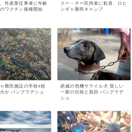
、性産業従事者に年齢
スー・チー氏拘束に歓喜、ロヒ
のワクチン接種開始
ンギャ難民キャンプ
ャ難民施設の学校4校
絶滅の危機サライル犬 貧しい
火か バングラデシュ
一家の伝統と負担 バングラデ
シュ