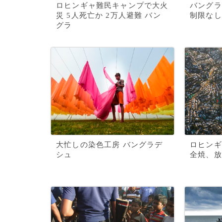
ロヒンギャ難民キャンプで大火
バングラ
災 5人死亡か 2万人避難 バン
制限なし
グラ
大忙しの染色工房 バングラデ
ロヒンギ
シュ
全焼、放