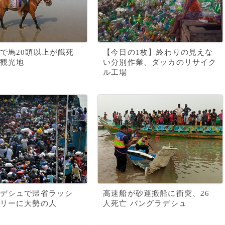
で馬20頭以上が餓死
【今日の1枚】終わりの見えな
観光地
い分別作業、ダッカのリサイク
ル工場
デシュで帰省ラッシ
高速船が砂運搬船に衝突、26
リーに大勢の人
人死亡 バングラデシュ