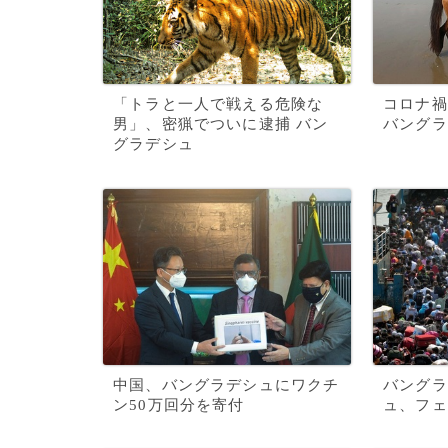
「トラと一人で戦える危険な
コロナ禍
男」、密猟でついに逮捕 バン
バングラ
グラデシュ
中国、バングラデシュにワクチ
バングラ
ン50万回分を寄付
ュ、フェ