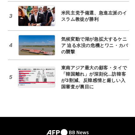
米民主党予備選、急進左派のイ
3
スラム教徒が勝利
気候変動で湖が急拡大するケニ
4
ア 迫る水没の危機とワニ・カバ
の襲撃
東南アジア最大の顧客・タイで
「韓国離れ」が深刻化…訪韓客
5
が3割減、反韓感情と厳しい入
国審査が裏目に