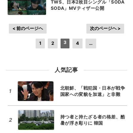
TWS、日本2枚目シングル「SODA
SODA」MVティザー公開
< 前のページヘ
次のページヘ >
3
1
2
4
…
人気記事
北朝鮮、「戦犯国・日本が戦争
1
国家への変貌を加速」と非難
持つ者と持たざる者の格差、酷
2
暑が浮き彫りに 韓国