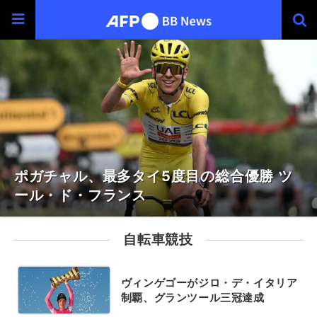
ポガチャル、最多タイ5度目の総合優勝 ツ
ール・ド・フランス
自転車競技
ヴィンゲゴーがジロ・デ・イタリア
制覇、グランツール三冠達成