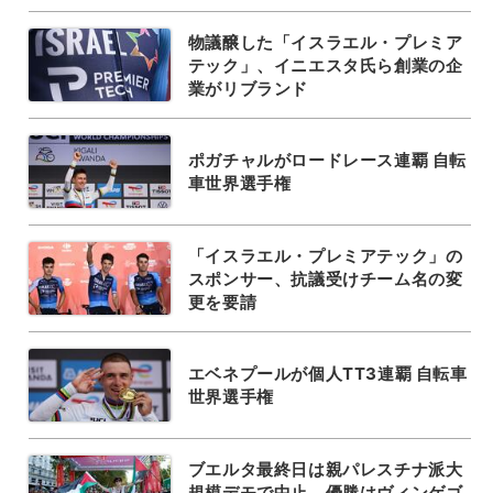
物議醸した「イスラエル・プレミア
テック」、イニエスタ氏ら創業の企
業がリブランド
ポガチャルがロードレース連覇 自転
車世界選手権
「イスラエル・プレミアテック」の
スポンサー、抗議受けチーム名の変
更を要請
エベネプールが個人TT3連覇 自転車
世界選手権
ブエルタ最終日は親パレスチナ派大
規模デモで中止、優勝はヴィンゲゴ