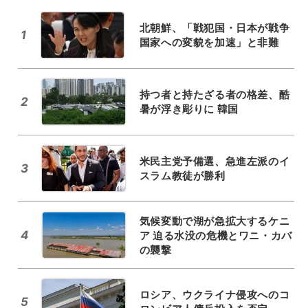
北朝鮮、「戦犯国・日本が戦争
1
国家への変貌を加速」と非難
持つ者と持たざる者の格差、酷
2
暑が浮き彫りに 韓国
米民主党予備選、急進左派のイ
3
スラム教徒が勝利
気候変動で湖が急拡大するケニ
4
ア 迫る水没の危機とワニ・カバ
の襲撃
ロシア、ウクライナ侵攻へのコ
5