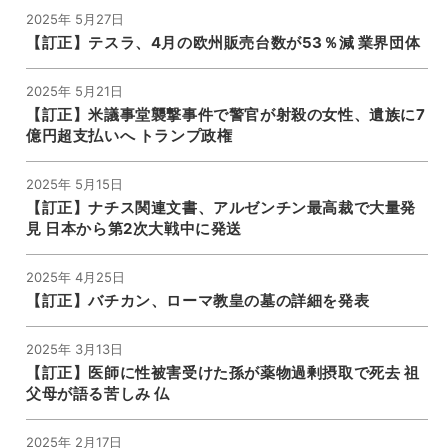
2025年 5月27日
【訂正】テスラ、4月の欧州販売台数が53％減 業界団体
2025年 5月21日
【訂正】米議事堂襲撃事件で警官が射殺の女性、遺族に7
億円超支払いへ トランプ政権
2025年 5月15日
【訂正】ナチス関連文書、アルゼンチン最高裁で大量発
見 日本から第2次大戦中に発送
2025年 4月25日
【訂正】バチカン、ローマ教皇の墓の詳細を発表
2025年 3月13日
【訂正】医師に性被害受けた孫が薬物過剰摂取で死去 祖
父母が語る苦しみ 仏
2025年 2月17日