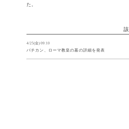
た。
4/25(金) 09:10
バチカン、ローマ教皇の墓の詳細を発表