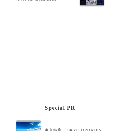
Special PR
東京特集:TOKYO UPDATES