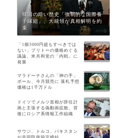
韓国の暗い歴史「強制的な国際養
子縁組」、大統領が真相解明を約
束
「1個3000円超もすべきでは
ない」ブリトーの価格めぐる
議論、米共和党の「内戦」に
発展
マラドーナさんの「神の手」
ボール、今月競売に 落札予想
価格は1千万ドル
ドイツでメルツ首相が辞任計
画と主張する偽動画拡散、背
後にロシア系情報工作組織
サウジ、トルコ、パキスタン
が共同防衛協定締結