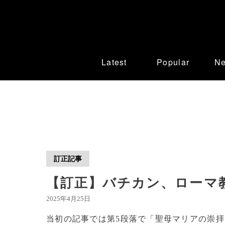
Latest
Popular
N
訂正記事
【訂正】バチカン、ローマ
2025年4月25日
当初の記事では第5段落で「聖母マリアの崇