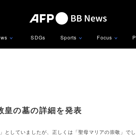
ews
SDGs
Sports
Focus
P
∨
∨
∨
教皇の墓の詳細を発表
拝」としていましたが、正しくは「聖母マリアの崇敬」で