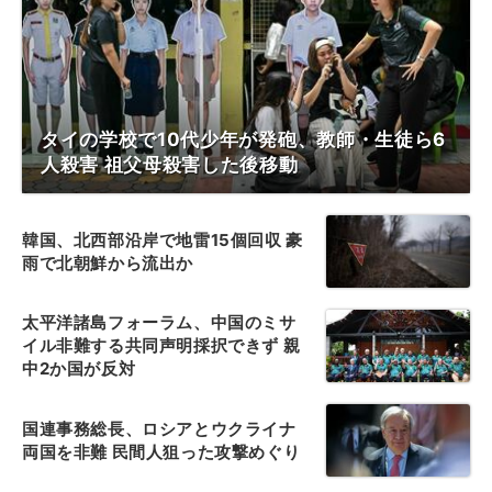
タイの学校で10代少年が発砲、教師・生徒ら6
人殺害 祖父母殺害した後移動
韓国、北西部沿岸で地雷15個回収 豪
雨で北朝鮮から流出か
太平洋諸島フォーラム、中国のミサ
イル非難する共同声明採択できず 親
中2か国が反対
国連事務総長、ロシアとウクライナ
両国を非難 民間人狙った攻撃めぐり