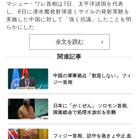
マシュー・ワレ首相は7日、太平洋諸国を代表
し、6日に潜水艦発射弾道ミサイルの発射実験を
実施した中国に対して「強く抗議」したことを明
らかにした
全文を読む
>
関連記事
中国の軍事拠点「歓迎しない」 フィ
ジー首相
日本に「がくぜん」 ソロモン首相、
国連総会で処理水放出を非難
フィジー首相、訪中を急きょ中止 血