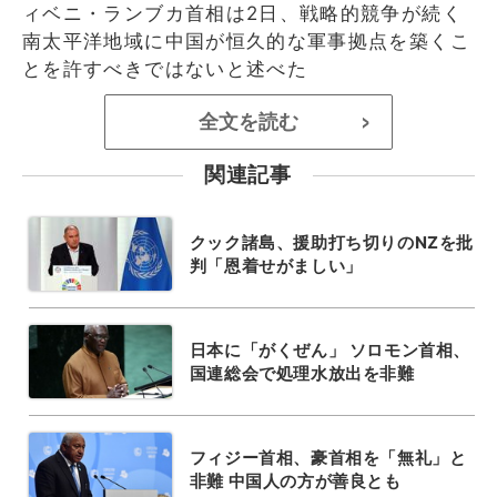
ィベニ・ランブカ首相は2日、戦略的競争が続く
南太平洋地域に中国が恒久的な軍事拠点を築くこ
とを許すべきではないと述べた
全文を読む
>
関連記事
クック諸島、援助打ち切りのNZを批
判「恩着せがましい」
日本に「がくぜん」 ソロモン首相、
国連総会で処理水放出を非難
フィジー首相、豪首相を「無礼」と
非難 中国人の方が善良とも