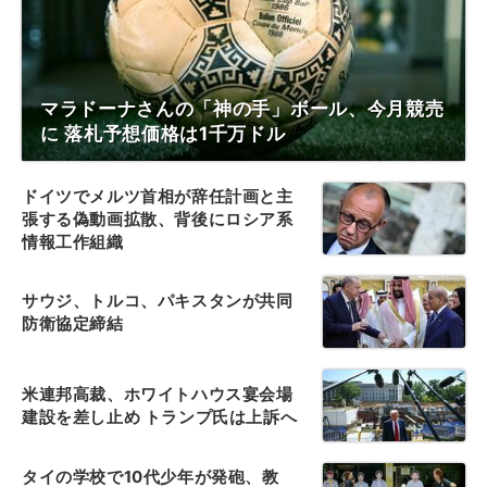
マラドーナさんの「神の手」ボール、今月競売
に 落札予想価格は1千万ドル
ドイツでメルツ首相が辞任計画と主
張する偽動画拡散、背後にロシア系
情報工作組織
サウジ、トルコ、パキスタンが共同
防衛協定締結
米連邦高裁、ホワイトハウス宴会場
建設を差し止め トランプ氏は上訴へ
タイの学校で10代少年が発砲、教