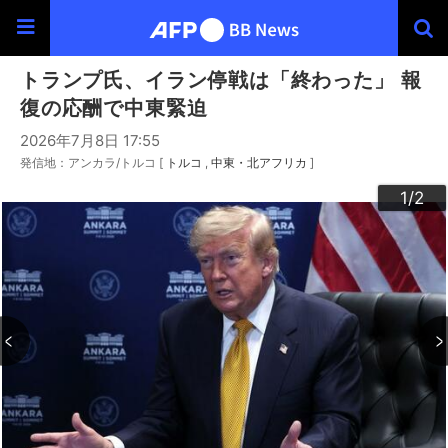
トランプ氏、イラン停戦は「終わった」 報
復の応酬で中東緊迫
2026年7月8日 17:55
発信地：アンカラ/トルコ [
トルコ
中東・北アフリカ
]
2
1
/2
/2