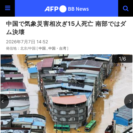
中国で気象災害相次ぎ15人死亡 南部ではダ
ム決壊
2026年7月7日 14:52
発信地：北京/中国 [
中国
中国・台湾
]
3
4
6
2
5
1
/6
/6
/6
/6
/6
/6