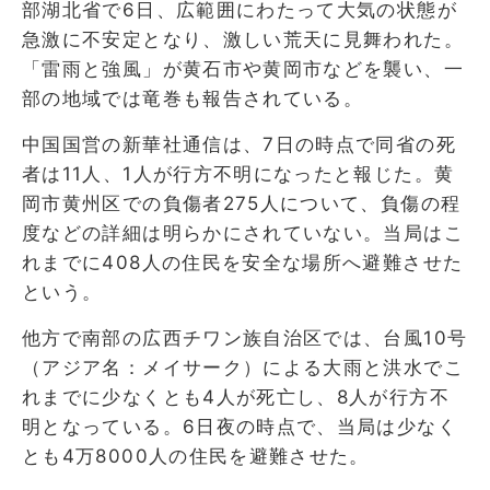
部湖北省で6日、広範囲にわたって大気の状態が
急激に不安定となり、激しい荒天に見舞われた。
「雷雨と強風」が黄石市や黄岡市などを襲い、一
部の地域では竜巻も報告されている。
中国国営の新華社通信は、7日の時点で同省の死
者は11人、1人が行方不明になったと報じた。黄
岡市黄州区での負傷者275人について、負傷の程
度などの詳細は明らかにされていない。当局はこ
れまでに408人の住民を安全な場所へ避難させた
という。
他方で南部の広西チワン族自治区では、台風10号
（アジア名：メイサーク）による大雨と洪水でこ
れまでに少なくとも4人が死亡し、8人が行方不
明となっている。6日夜の時点で、当局は少なく
とも4万8000人の住民を避難させた。