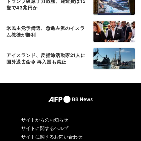
トランプ級原子力戦艦、建造費は15
隻で43兆円か
米民主党予備選、急進左派のイスラ
ム教徒が勝利
アイスランド、反捕鯨活動家21人に
国外退去命令 再入国も禁止
サイトからのお知らせ
サイトに関するヘルプ
サイトに関するお問い合わせ