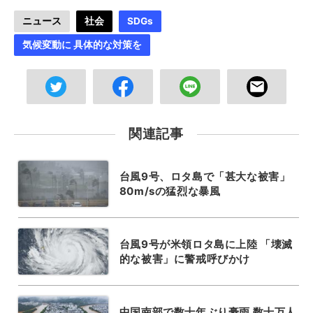
ニュース
社会
SDGs
気候変動に 具体的な対策を
関連記事
台風9号、ロタ島で「甚大な被害」
80m/sの猛烈な暴風
台風9号が米領ロタ島に上陸 「壊滅
的な被害」に警戒呼びかけ
中国南部で数十年ぶり豪雨 数十万人