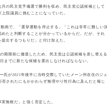
先月の民主党予備選で勝利を収め、民主党公認候補として
ズ上院議員に挑むことになっていた。
た動画で、「選挙運動を停止する」「これは非常に難しい
認めたと判断することが分かっているからだ。だが、それ
を提出するつもりだ」と付け加えた。
日の期限前に撤退したため、民主党は公認候補を差し替え
7日までに新たな候補を選出しなければならない。
ー氏が2021年後半に当時交際していたメーン州在住のジ
拒否されたにもかかわらず無理やり性行為に及んだと報じ
事実無根だ」と強く否定した。