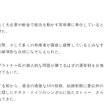
なく大企業や献金で政治を動かす富裕層に奉仕していると
げた。
姿勢、そして多くの有権者が腐敗し疲弊しているとみなす
の破壊的な台頭になぞらえられた。
プラトナー氏の個人的な問題が勝てるはずの選挙戦を台無
せてもいた。
る前から、過去の過激なSNS投稿、結婚初期に妻以外の
に隠したナチス・ドイツのシンボルに似たタトゥー、さら
れてきた。