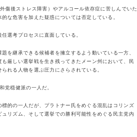
性外傷後ストレス障害）やアルコール依存症に苦しんでい
体的な危害を加えた疑惑については否定している。
後任選考プロセスに直面している。
課題を継承できる候補者を擁立するよう動いている一方、
度も厳しい選挙戦を生き残ってきたメーン州において、民
せられる人物を選ぶ圧力にさらされている。
共和党穏健派の一人だ。
の標的の一人だが、プラトナー氏をめぐる混乱はコリンズ
ピュリズム、そして選挙での勝利可能性をめぐる民主党内