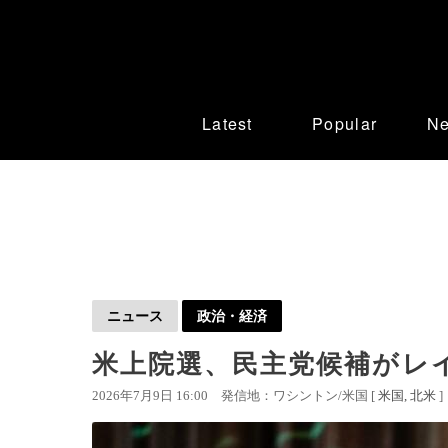
Latest
Popular
N
ニュース
政治・経済
米上院選、民主党候補がレ
2026年7月9日 16:00
発信地：ワシントン/米国 [
米国
北米
]