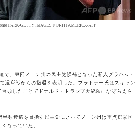
PARK/GETTY IMAGES NORTH AMERICA/AFP
上院選で、東部メーン州の民主党候補となった新人グラハム・
けて選挙戦からの撤退を表明した。プラトナー氏はスキャ
て台頭したことでドナルド・トランプ大統領になぞらえら
、過半数奪還を目指す民主党にとってメーン州は重点選挙区
しくなっていた。