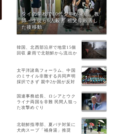
タイの学校で10代少年が発砲、教
師・生徒ら6人殺害 祖父母殺害し
た後移動
韓国、北西部沿岸で地雷15個
回収 豪雨で北朝鮮から流出か
太平洋諸島フォーラム、中国
のミサイル非難する共同声明
採択できず 親中2か国が反対
ン
国連事務総長、ロシアとウク
ライナ両国を非難 民間人狙っ
た攻撃めぐり
北朝鮮指導部、夏バテ対策に
犬肉スープ「補身湯」推奨