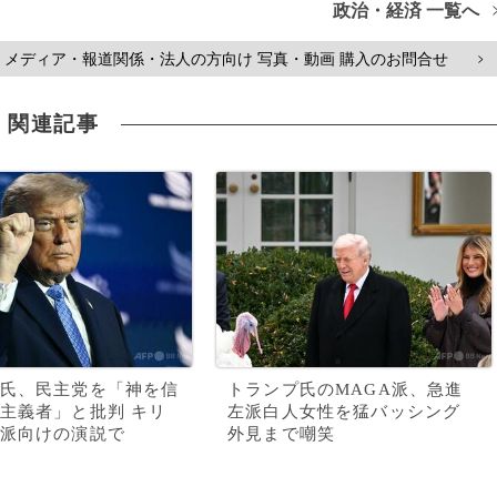
政治・経済 一覧へ
メディア・報道関係・法人の方向け 写真・動画 購入のお問合せ
>
関連記事
氏、民主党を「神を信
トランプ氏のMAGA派、急進
主義者」と批判 キリ
左派白人女性を猛バッシング
派向けの演説で
外見まで嘲笑