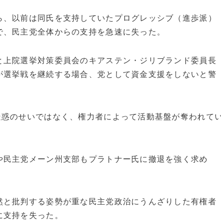
ら、以前は同氏を支持していたプログレッシブ（進歩派）
で、民主党全体からの支持を急速に失った。
と上院選挙対策委員会のキアステン・ジリブランド委員長
が選挙戦を継続する場合、党として資金支援をしないと警
疑惑のせいではなく、権力者によって活動基盤が奪われて
や民主党メーン州支部もプラトナー氏に撤退を強く求め
然と批判する姿勢が重な民主党政治にうんざりした有権者
に支持を失った。