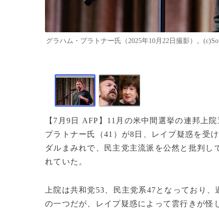
グラハム・プラトナー氏（2025年10月22日撮影）。(c)Sophie 
【7月9日 AFP】11月の米中間選挙の連邦
プラトナー氏（41）が8日、レイプ疑惑を受
ダルまみれで、民主党主流派を公然と批判し
れていた。
上院は共和党53、民主党系47となっており
の一つだが、レイプ疑惑によって雲行きが怪