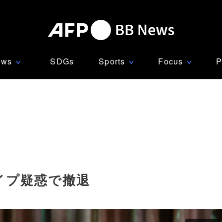
ews
SDGs
Sports
Focus
P
∨
∨
∨
イプ疑惑で撤退