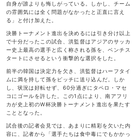
自身が誰よりも悔しがっている。しかし、チーム
の雰囲気には全く問題がなかったと正直に言え
る」と付け加えた。
決勝トーナメント進出を決めるには引き分け以上
で十分だったこの試合、洪監督はアジアのサッカ
ー史上最高の選手と広く称される孫を、ベンチス
タートにさせるという衝撃的な選択をした。
前半の韓国は決定力を欠き、洪監督はハーフタイ
ムに満を持して孫をピッチに送り込んだ。しか
し、状況は好転せず、60分過ぎにタペロ・マセ
コにゴールを許した。この1点により、南アフリ
カが史上初のW杯決勝トーナメント進出を果たす
こととなった。
試合後の記者会見では、あまりに精彩を欠いた内
容に、記者から「選手たちは食中毒にでもかかっ