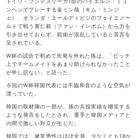
ドイツ・ブンデスリーガ1部のバイエルン・ミュ
ンヘンでプレーする金ミン哉（キム・ミンジ
ェ）、オランダ・エールディビジのフェイエノー
ルトで戦う黄仁範（ファン・インボム）から力を
引き出せておらず、戦術が混乱していると苦言を
呈されている。
W杯の試合で初めて先発を外れた孫は、「ピッチ
上でチームメイトをあまり助けられなかったこと
が申し訳ない」と語った。
今回のW杯韓国代表には不協和音のような空気が
漂っていた。
韓国の取材陣の一部が、孫の兵役実績を嘲笑する
ような発言をしたとされ、選手と韓国メディアと
の間で激しい対立が生じた。
韓国では、健常男性はほぼ全員、少なくとも18か