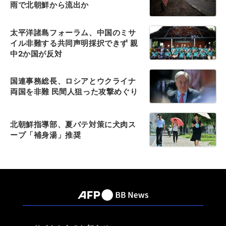
雨で北朝鮮から流出か
太平洋諸島フォーラム、中国のミサ
イル非難する共同声明採択できず 親
中2か国が反対
国連事務総長、ロシアとウクライナ
両国を非難 民間人狙った攻撃めぐり
北朝鮮指導部、夏バテ対策に犬肉ス
ープ「補身湯」推奨