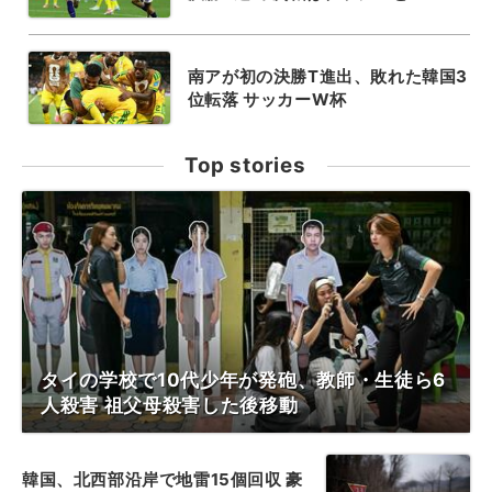
南アが初の決勝T進出、敗れた韓国3
位転落 サッカーW杯
Top stories
タイの学校で10代少年が発砲、教師・生徒ら6
人殺害 祖父母殺害した後移動
韓国、北西部沿岸で地雷15個回収 豪