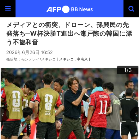
メディアとの衝突、ドローン、孫興民の先
発落ち─W杯決勝T進出へ瀬戸際の韓国に漂
う不協和音
2026年6月26日 16:52
発信地：モンテレイ/メキシコ [
メキシコ
中南米
]
3
2
1
/3
/3
/3