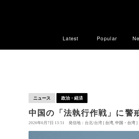
Latest
Popular
N
ニュース
政治・経済
中国の「法執行作戦」に警
2026年6月7日 13:51
発信地：台北/台湾 [
台湾
中国・台湾
]