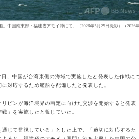
中国南東部・福建省アモイ沖にて。（2026年5月25日撮影）（2026
）は7日、中国が台湾東側の海域で実施したと発表した作戦に
切に対応するため艦船を配備したと発表した。
ィリピンが海洋境界の画定に向けた交渉を開始すると発表
作戦」を実施したと報じていた。
を通じて監視している」とした上で、「適切に対応するた
によると、福建省のアモイ（廈門）港を出発した中国の公