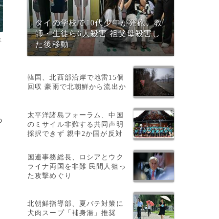
タイの学校で10代少年が発砲、教
師・生徒ら6人殺害 祖父母殺害し
年
た後移動
韓国、北西部沿岸で地雷15個
回収 豪雨で北朝鮮から流出か
太平洋諸島フォーラム、中国
つ
のミサイル非難する共同声明
採択できず 親中2か国が反対
国連事務総長、ロシアとウク
ライナ両国を非難 民間人狙っ
た攻撃めぐり
北朝鮮指導部、夏バテ対策に
犬肉スープ「補身湯」推奨