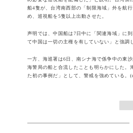
船4隻が、台湾南西部の「制限海域」外を航
め、巡視船を5隻以上出動させた。
声明では、中国船は7日中に「関連海域」に
て中国は一切の主権を有していない」と強調
一方、海巡署は6日、南シナ海で係争中の東
海警局の船と合流したことも明らかにした。
た初の事例だ」として、警戒を強めている。(c)