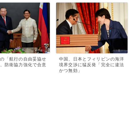
の「航行の自由妥協せ
中国、日本とフィリピンの海洋
、防衛協力強化で合意
境界交渉に猛反発「完全に違法
かつ無効」