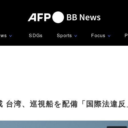
ews
SDGs
Sports
Focus
P
∨
∨
∨
戒 台湾、巡視船を配備「国際法違反