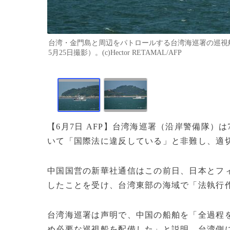
台湾・金門島と周辺をパトロールする台湾海巡署の巡視船。
5月25日撮影）。(c)Hector RETAMAL/AFP
【6月7日 AFP】台湾海巡署（沿岸警備隊
いて「国際法に違反している」と非難し、適
中国国営の新華社通信はこの前日、日本とフ
したことを受け、台湾東部の海域で「法執行
台湾海巡署は声明で、中国の船舶を「全過程
め必要な巡視船を配備した」と説明。台湾側