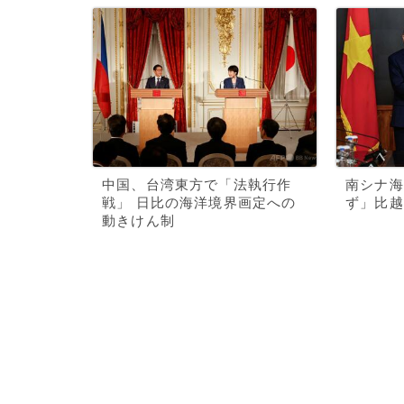
中国、台湾東方で「法執行作
南シナ海
戦」 日比の海洋境界画定への
ず」比越
動きけん制