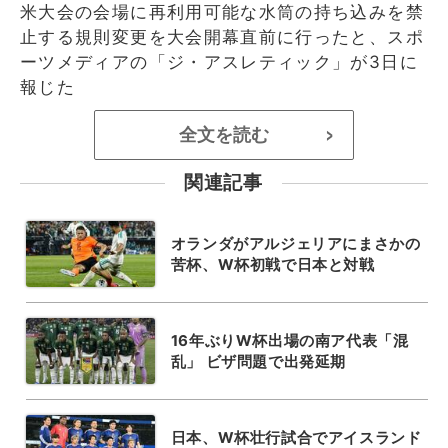
米大会の会場に再利用可能な水筒の持ち込みを禁
止する規則変更を大会開幕直前に行ったと、スポ
ーツメディアの「ジ・アスレティック」が3日に
報じた
全文を読む
>
関連記事
オランダがアルジェリアにまさかの
苦杯、W杯初戦で日本と対戦
16年ぶりW杯出場の南ア代表「混
乱」 ビザ問題で出発延期
日本、W杯壮行試合でアイスランド