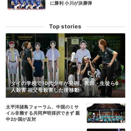
に勝利 小川が決勝弾
Top stories
タイの学校で10代少年が発砲、教師・生徒ら6
人殺害 祖父母殺害した後移動
太平洋諸島フォーラム、中国のミサ
イル非難する共同声明採択できず 親
中2か国が反対