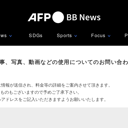
ews
SDGs
Sports
Focus
P
∨
∨
∨
事、写真、動画などの使用についてのお問い合
に情報が送信され、料金等の詳細をご案内させて頂きます。
いものもございますので予めご了承下さい。
ルアドレスをご記入いただきますようお願いいたします。