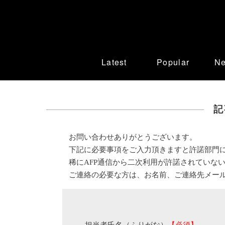
Latest
Popular
N
記
お問い合わせありがとうございます。
下記に必要事項をご入力頂きますと許諾部門
稀にAFP通信から二次利用が許諾されていな
ご連絡の必要な方は、お名前、ご連絡先メー