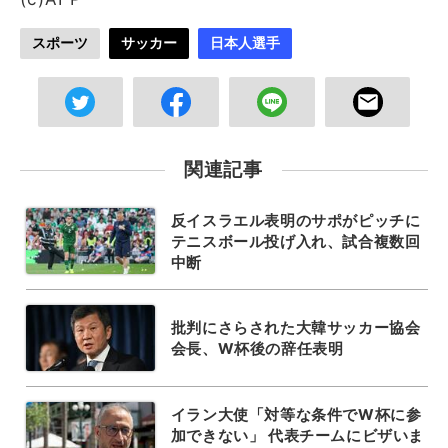
スポーツ
サッカー
日本人選手
関連記事
反イスラエル表明のサポがピッチに
テニスボール投げ入れ、試合複数回
中断
批判にさらされた大韓サッカー協会
会長、W杯後の辞任表明
イラン大使「対等な条件でW杯に参
加できない」 代表チームにビザいま