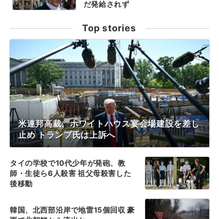
だ発給されず
Top stories
米連邦高裁、ホワイトハウス宴会場建設を差し
止め トランプ氏は上訴へ
タイの学校で10代少年が発砲、教
師・生徒ら6人殺害 祖父母殺害した
後移動
韓国、北西部沿岸で地雷15個回収 豪