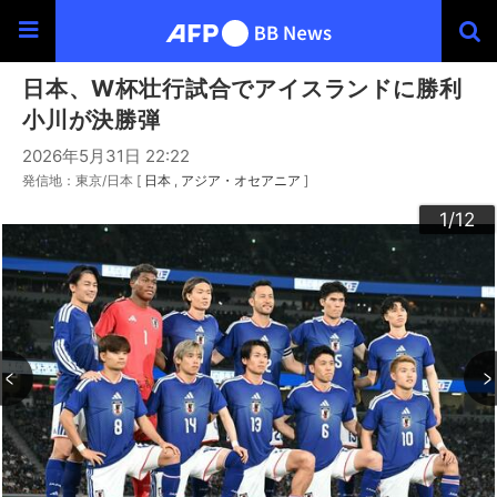
日本、W杯壮行試合でアイスランドに勝利
小川が決勝弾
2026年5月31日 22:22
発信地：東京/日本 [
日本
アジア・オセアニア
]
10
12
11
3
4
6
9
2
5
7
8
1
/12
/12
/12
/12
/12
/12
/12
/12
/12
/12
/12
/12