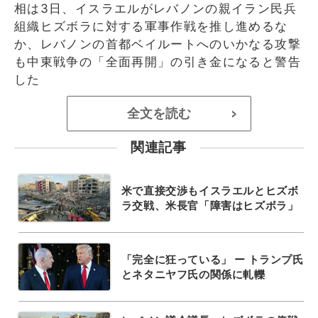
相は3日、イスラエルがレバノンの親イラン民兵
組織ヒズボラに対する軍事作戦を推し進めるな
か、レバノンの首都ベイルートへのいかなる攻撃
も中東戦争の「全面再開」の引き金になると警告
した
全文を読む
>
関連記事
米で直接交渉もイスラエルとヒズボ
ラ交戦、米長官「障害はヒズボラ」
「完全に狂っている」 ー トランプ氏
とネタニヤフ氏の関係に軋轢