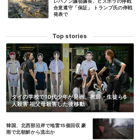
レバノン議会議長、ヒズボラの停戦
合意遵守「保証」 トランプ氏の停戦
発表で
Top stories
タイの学校で10代少年が発砲、教師・生徒ら6
人殺害 祖父母殺害した後移動
韓国、北西部沿岸で地雷15個回収 豪
雨で北朝鮮から流出か