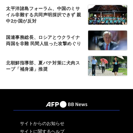
太平洋諸島フォーラム、中国のミサ
イル非難する共同声明採択できず 親
中2か国が反対
国連事務総長、ロシアとウクライナ
両国を非難 民間人狙った攻撃めぐり
北朝鮮指導部、夏バテ対策に犬肉ス
ープ「補身湯」推奨
サイトからのお知らせ
サイトに関するヘルプ