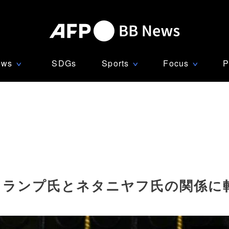
ews
SDGs
Sports
Focus
P
∨
∨
∨
トランプ氏とネタニヤフ氏の関係に