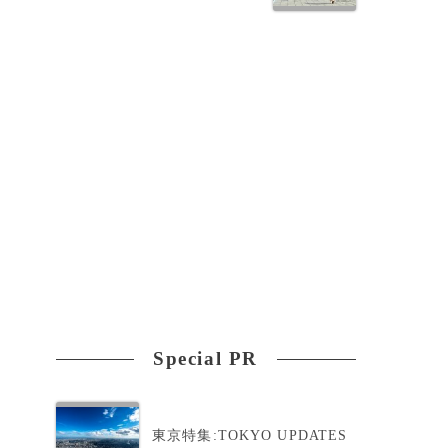
す
Special PR
東京特集:TOKYO UPDATES