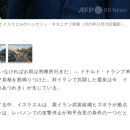
スラエルのベンヤミン・ネタニヤフ首相（2025年12月29日撮影）。
がいなければお前は刑務所行きだ」― ドナルド・トランプ
フ首相を怒鳴りつけた。対イランで共闘した盟友は今、イ
（あつれき）が生じている。
する中、イスラエルは、親イラン武装組織ヒズボラが拠点
ンは、レバノンでの攻撃停止が和平合意の条件の一つだと