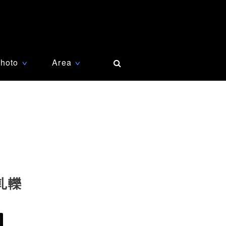
hoto
Area
∨
∨
軋轢