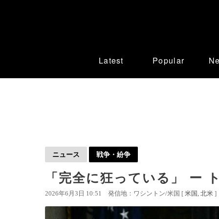
Latest
Popular
N
ニュース
戦争・紛争
「完全に狂っている」 ー 
2026年6月3日 10:51
発信地：ワシントン/米国 [
米国
北米
]