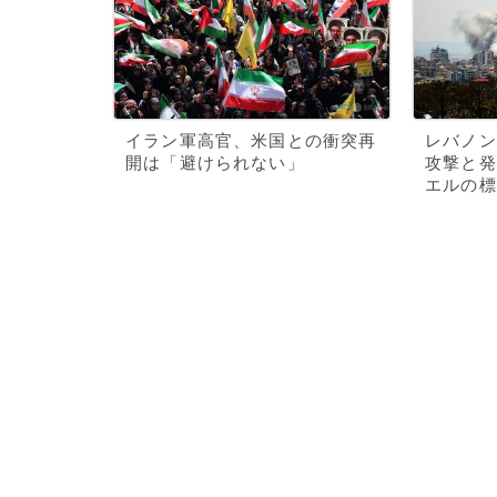
イラン軍高官、米国との衝突再
レバノン
開は「避けられない」
攻撃と発
エルの標