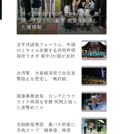
タイの学校で10代少年が発砲、教
師・生徒ら6人殺害 祖父母殺害し
た後移動
太平洋諸島フォーラム、中国
のミサイル非難する共同声明
採択できず 親中2か国が反対
台湾軍、大規模演習で台北攻
米
撃阻止を想定し「橋封鎖」
国連事務総長、ロシアとウク
ライナ両国を非難 民間人狙っ
た攻撃めぐり
北朝鮮指導部、夏バテ対策に
犬肉スープ「補身湯」推奨