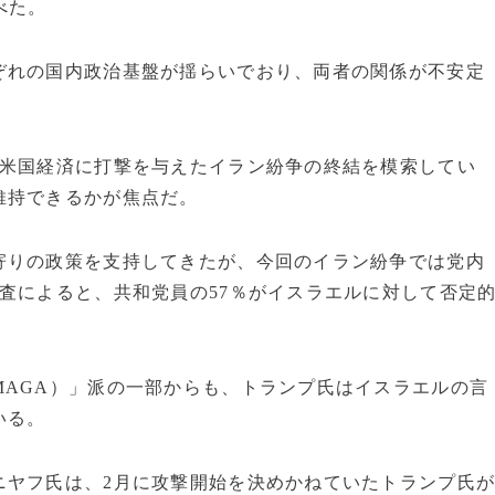
べた。
ぞれの国内政治基盤が揺らいでおり、両者の関係が不安定
、米国経済に打撃を与えたイラン紛争の終結を模索してい
維持できるかが焦点だ。
寄りの政策を支持してきたが、今回のイラン紛争では党内
査によると、共和党員の57％がイスラエルに対して否定
MAGA）」派の一部からも、トランプ氏はイスラエルの言
いる。
ニヤフ氏は、2月に攻撃開始を決めかねていたトランプ氏