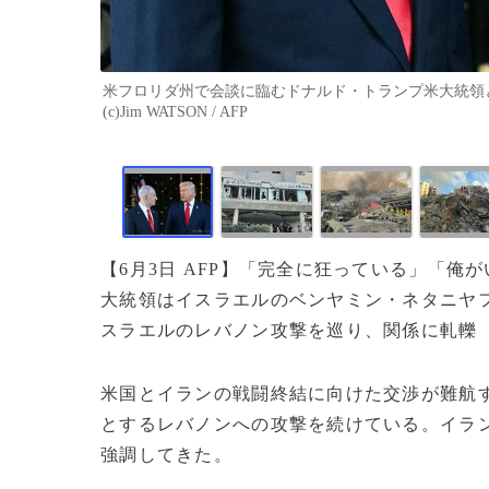
米フロリダ州で会談に臨むドナルド・トランプ米大統領とイ
(c)Jim WATSON / AFP
【6月3日 AFP】「完全に狂っている」「俺
大統領はイスラエルのベンヤミン・ネタニヤ
スラエルのレバノン攻撃を巡り、関係に軋轢
米国とイランの戦闘終結に向けた交渉が難航
とするレバノンへの攻撃を続けている。イラ
強調してきた。