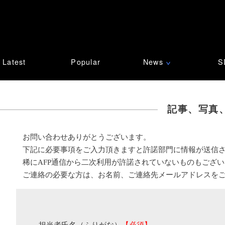
Latest
Popular
News
S
∨
記事、写真
お問い合わせありがとうございます。
下記に必要事項をご入力頂きますと許諾部門に情報が送信
稀にAFP通信から二次利用が許諾されていないものもござ
ご連絡の必要な方は、お名前、ご連絡先メールアドレスを