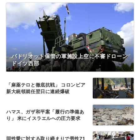
パトリオット保管の軍施設上空に不審ドローン
ドイツ西部
「麻薬テロと徹底抗戦」 コロンビア
新大統領就任翌日に連続爆破
ハマス、ガザ和平案「履行の準備あ
り」 米にイスラエルへの圧力要求
同性愛に対する取り締まりで男性71