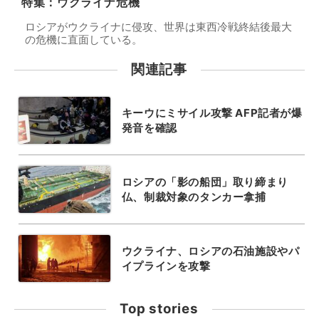
特集：ウクライナ危機
ロシアがウクライナに侵攻、世界は東西冷戦終結後最大
の危機に直面している。
関連記事
キーウにミサイル攻撃 AFP記者が爆
発音を確認
ロシアの「影の船団」取り締まり
仏、制裁対象のタンカー拿捕
ウクライナ、ロシアの石油施設やパ
イプラインを攻撃
Top stories