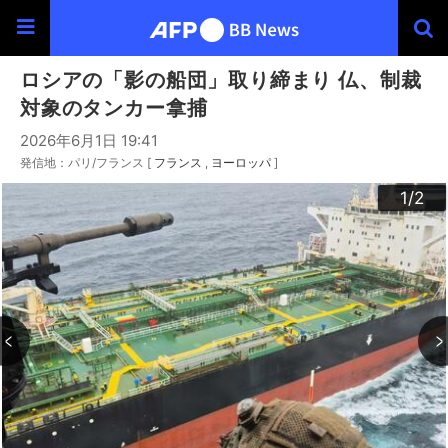
ロシアの「影の船団」取り締まり 仏、制裁
対象のタンカー拿捕
2026年6月1日 19:41
発信地：パリ/フランス [
フランス
ヨーロッパ
]
2
1
/2
/2