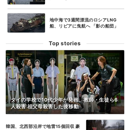
地中海で3週間漂流のロシアLNG
船、リビアに曳航へ 「影の船団」
Top stories
タイの学校で10代少年が発砲、教師・生徒ら6
人殺害 祖父母殺害した後移動
韓国、北西部沿岸で地雷15個回収 豪