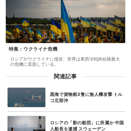
特集：ウクライナ危機
ロシアがウクライナに侵攻、世界は東西冷戦終結後最大
の危機に直面している。
関連記事
黒海で貨物船3隻に無人機攻撃 トル
コ北部沖
ロシアの「影の船団」に所属か 中国
人船長を逮捕 スウェーデン