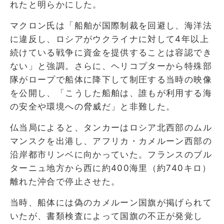
れたと明らかにした。
マクロン氏は「船舶が国際制裁を回避し、海洋法
に違反し、ロシアがウクライナに対して4年以上
続けている戦争に資金を提供することは容認でき
ない」と強調。さらに、ヘリコプターから特殊部
隊がロープで船体に降下して制圧する当時の映像
を公開し、「こうした船舶は、誰もが利用する海
の安全や環境への脅威だ」と非難した。
仏当局によると、タンカーはロシア北西部のムル
マンスクを出港し、アフリカ・カメルーン西部の
沿岸都市リンベに向かっていた。フランスのブル
ターニュ地方から西に約400海里（約740キロ）
離れた沖合で停止させた。
当時、船体には偽のカメルーン国旗が掲げられて
いたが、書類検査によって国旗の不正が発覚し