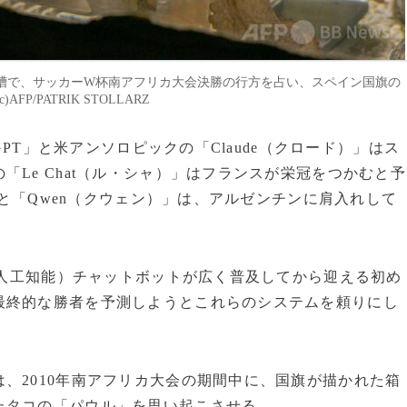
槽で、サッカーW杯南アフリカ大会決勝の行方を占い、スペイン国旗の
/PATRIK STOLLARZ
GPT」と米アンソロピックの「Claude（クロード）」はス
Le Chat（ル・シャ）」はフランスが栄冠をつかむと予
）」と「Qwen（クウェン）」は、アルゼンチンに肩入れして
I（人工知能）チャットボットが広く普及してから迎える初め
最終的な勝者を予測しようとこれらのシステムを頼りにし
、2010年南アフリカ大会の期間中に、国旗が描かれた箱
たタコの「パウル」を思い起こさせる。