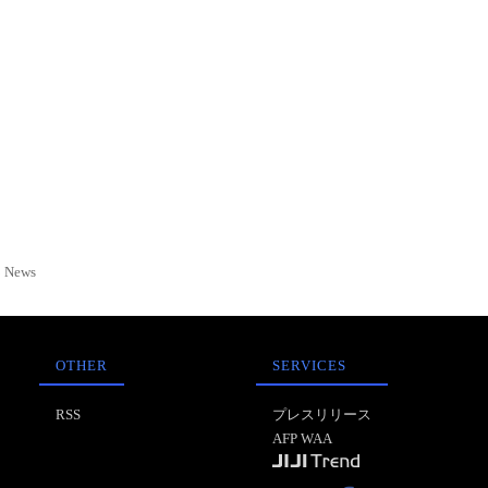
News
OTHER
SERVICES
RSS
プレスリリース
AFP WAA