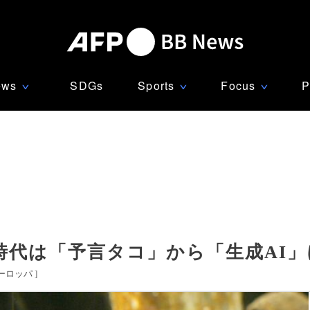
ews
SDGs
Sports
Focus
P
∨
∨
∨
時代は「予言タコ」から「生成AI」
ーロッパ
]