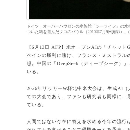
ドイツ・オーバーハウゼンの水族館「シーライフ」の水
ついた箱を選んだタコのパウル（2010年7月9日撮影）。(c)AFP
【6月13日 AFP】米オープンAIの「チャット
ペインの勝利に賭け、フランス・ミストラルの「
想。中国の「DeepSeek（ディープシーク
いる。
2026年サッカーW杯北中米大会は、生成A
ての大会であり、ファンも研究者も同様に、
ている。
人間ではない存在に答えを求める今年の流行は
からエサを食べることで優勝チームを予言し