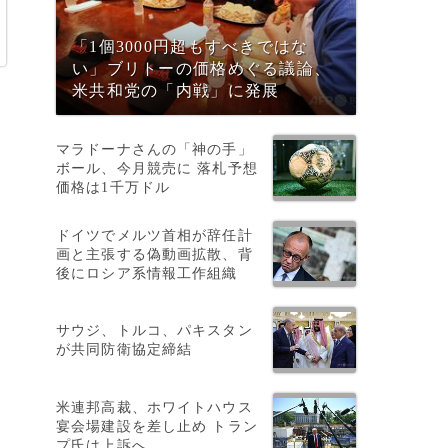
「1個3000円超もすべきではな
い」ブリトーの価格めぐる議論、
米共和党の「内戦」に発展
マラドーナさんの「神の手」
ボール、今月競売に 落札予想
価格は1千万ドル
ドイツでメルツ首相が辞任計
画と主張する偽動画拡散、背
後にロシア系情報工作組織
サウジ、トルコ、パキスタン
が共同防衛協定締結
米連邦高裁、ホワイトハウス
宴会場建設を差し止め トラン
プ氏は上訴へ